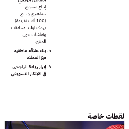
إنتاج محتوى
جماهيري واسع
(100 ألف تغريدة)
بهدف توليد محادثات
ونقاشات حول
المنتج.
بناء علاقة عاطفية
مع العملاء
إبراز ريادة الراجحي
في الابتكار التسويقي
لقطات خاصة