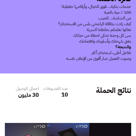
خدمات بنكية… فوق الخيال، وأرقامها حقيقية!
100 ٪ مية بالمية
من الشاشة… للجيب
كيف زادت بطاقة الراجحي بلس من الاستخدام؟
تعالوا نعلمكم بخلطتنا السرية
بس كل وحدة تحكي لحظة من حياتك
يعني بلهجتك وأسلوبك واهتمامك
والنتيجة؟
تفاعل أعلى، استخدام أكثر
وصوت العميل صار أقوى من الإعلان نفسه
نتائج الحملة
عدد الفيديوهات
اجمالي الوصول
10
30
 مليون